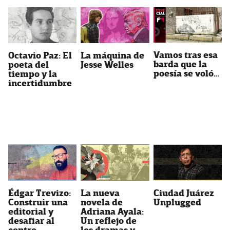
Vamos tras esa
Octavio Paz: El
La máquina de
barda que la
poeta del
Jesse Welles
poesía se voló…
tiempo y la
incertidumbre
Édgar Trevizo:
La nueva
Ciudad Juárez
Construir una
novela de
Unplugged
editorial y
Adriana Ayala:
desafiar al
Un reflejo de