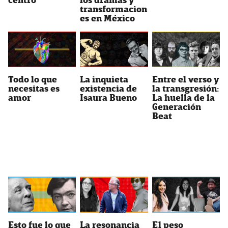
centro
los dramas y
transformacion
es en México
Todo lo que
La inquieta
Entre el verso y
necesitas es
existencia de
la transgresión:
amor
Isaura Bueno
La huella de la
Generación
Beat
Esto fue lo que
La resonancia
El peso