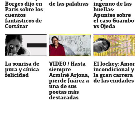
Borges dijo en
de las palabras
ingenuo de las
París sobre los
huellas:
cuentos
Apuntes sobre
fantásticos de
el caso Guambo
Cortázar
vs Ojeda
La sonrisa de
VIDEO / Hasta
El Jockey: Amor
pura y cínica
siempre
incondicional y
felicidad
Arminé Arjona;
la gran carrera
pierde Juárez a
de las ciudades
una de sus
poetas más
destacadas