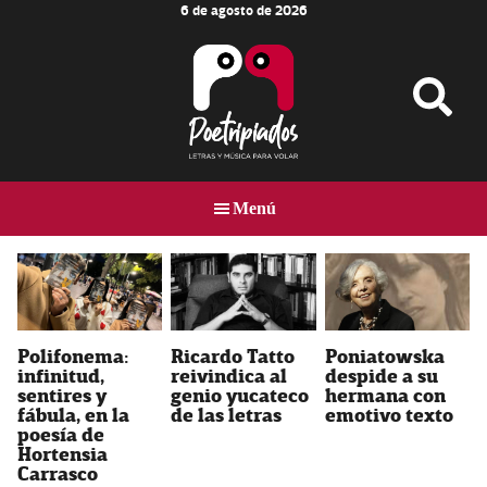
6 de agosto de 2026
Skip
Skip
to
to
main
footer
content
Poetripiados
LETRAS
Y
Menú
MÚSICA
PARA
VOLAR
Poniatowska
Polifonema:
Ricardo Tatto
despide a su
infinitud,
reivindica al
hermana con
sentires y
genio yucateco
emotivo texto
fábula, en la
de las letras
poesía de
Hortensia
Carrasco