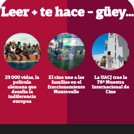
Leer + te hace - güey…
23 000 vidas, la
El cine une a las
La UACJ trae la
película
familias en el
79ª Muestra
alemana que
fraccionamiento
Internacional de
desafía la
Montevalle
Cine
indiferencia
europea