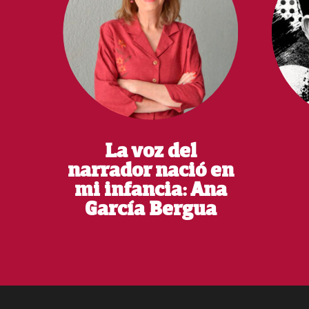
La voz del
narrador nació en
mi infancia: Ana
García Bergua