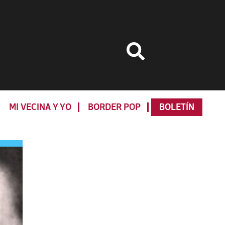
MI VECINA Y YO
BORDER POP
BOLETÍN
Primary
Sidebar