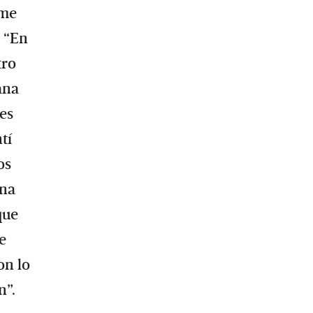
 me
: “En
tro
ana
 es
tí
os
ana
que
e
on lo
n”.