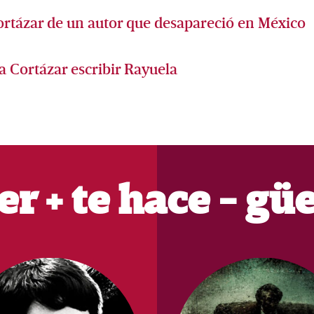
ortázar de un autor que desapareció en México
 a Cortázar escribir Rayuela
er + te hace - gü