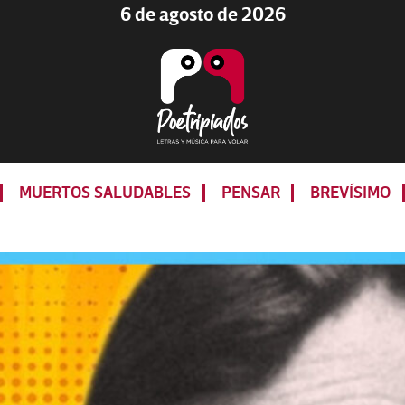
6 de agosto de 2026
Poetripiados
LETRAS
Y
MUERTOS SALUDABLES
PENSAR
BREVÍSIMO
MÚSICA
PARA
VOLAR