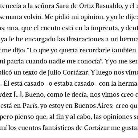
enecía a la señora Sara de Ortiz Basualdo, y él
semana volvió. Me pidió mi opinión, y yo le dije
as: una, que el cuento está en la imprenta, y den
 ya le he encargado las ilustraciones a mi herm
r me dijo: “Lo que yo quería recordarle también
mi patria cuando nadie me conocía”. Y yo me sen
icó un texto de Julio Cortázar. Y luego nos vim
. Él está casado -o estaba casado- con la herm
dez […]. Bueno, como le decía, nos vimos creo 
l está en París, yo estoy en Buenos Aires; creo qu
ero pienso que, al fin y al cabo, las opiniones s
mí los cuentos fantásticos de Cortázar me gusta