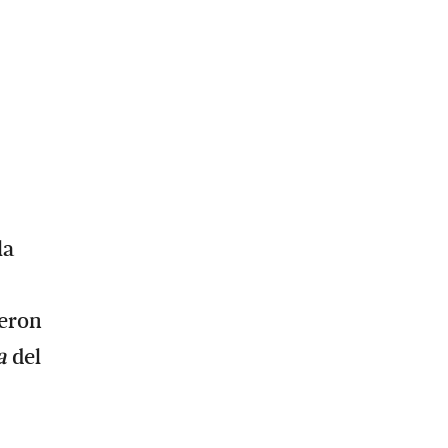
la
yeron
a
del