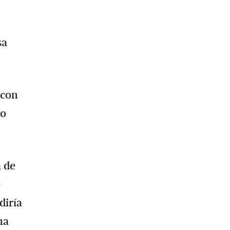
sa
 con
to
a de
e
diría
na