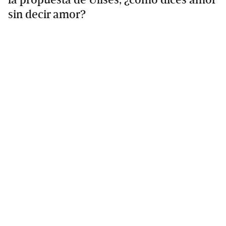
la propuesta de Ulises, ¿cómo dices amor
sin decir amor?
Primary
Sidebar