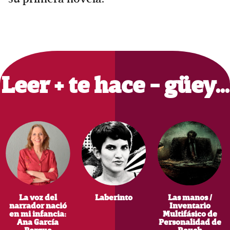
Primary
Sidebar
Leer + te hace - güey…
La voz del
Laberinto
Las manos /
narrador nació
Inventario
en mi infancia:
Multifásico de
Ana García
Personalidad de