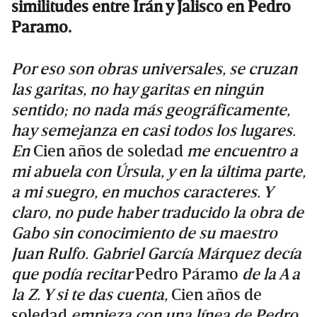
similitudes entre Irán y Jalisco en Pedro
Paramo.
Por eso son obras universales, se cruzan
las garitas, no hay garitas en ningún
sentido; no nada más geográficamente,
hay semejanza en casi todos los lugares.
En
Cien años de soledad
me encuentro a
mi abuela con Úrsula, y en la última parte,
a mi suegro, en muchos caracteres. Y
claro, no pude haber traducido la obra de
Gabo sin conocimiento de su maestro
Juan Rulfo. Gabriel García Márquez decía
que podía recitar
Pedro Páramo
de la A a
la Z. Y si te das cuenta,
Cien años de
soledad
empieza con una línea de Pedro