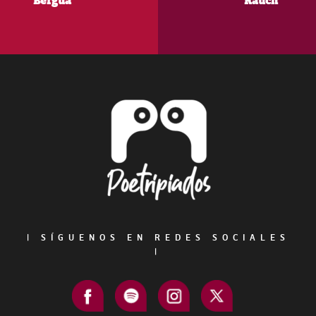
Bergua
Rauch
Footer
|
SÍGUENOS EN REDES SOCIALES
|