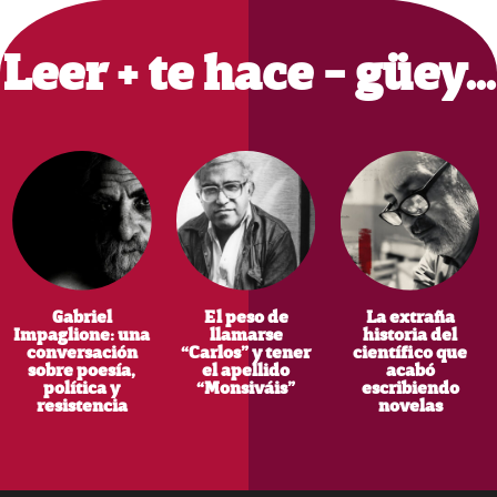
Sidebar
Leer + te hace - güey…
Gabriel
El peso de
La extraña
Impaglione: una
llamarse
historia del
conversación
“Carlos” y tener
científico que
sobre poesía,
el apellido
acabó
política y
“Monsiváis”
escribiendo
resistencia
novelas