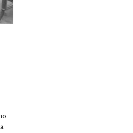
 no
la