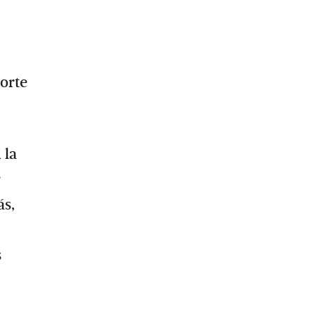
porte
 la
ás,
s