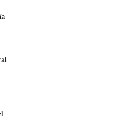
ía
ral
el