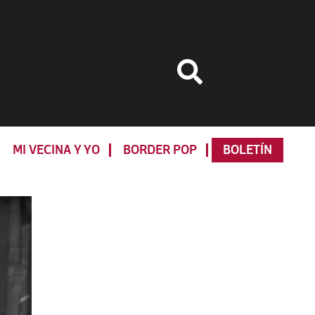
MI VECINA Y YO
BORDER POP
BOLETÍN
Primary
Sidebar