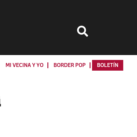
MI VECINA Y YO
BORDER POP
BOLETÍN
Primary
Sidebar
i