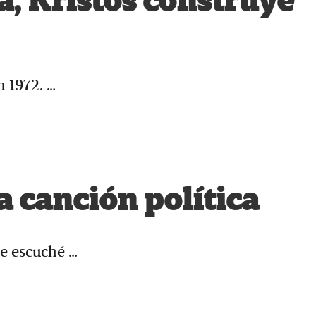
a, Kristos construye
n 1972. …
a canción política
Le escuché …