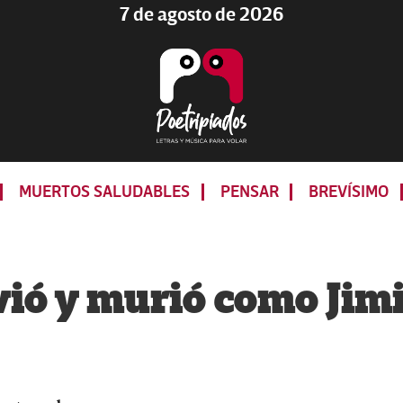
7 de agosto de 2026
Poetripiados
LETRAS
Y
MUERTOS SALUDABLES
PENSAR
BREVÍSIMO
MÚSICA
PARA
VOLAR
ivió y murió como Jim