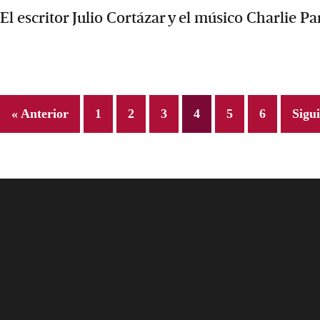
El escritor Julio Cortázar y el músico Charlie P
Page
Page
Page
Page
Page
Page
« Anterior
1
2
3
4
5
6
Sigui
Footer