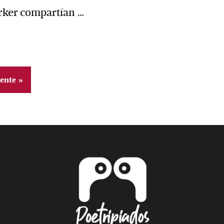
arker compartían …
ente »