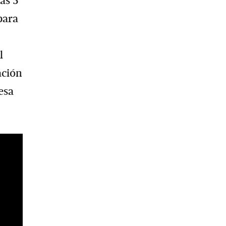
as 5
para
l
ación
esa