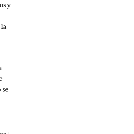
os y
 la
a
e
 se