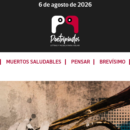
6 de agosto de 2026
Poetripiados
LETRAS
Y
MUERTOS SALUDABLES
PENSAR
BREVÍSIMO
MÚSICA
PARA
VOLAR