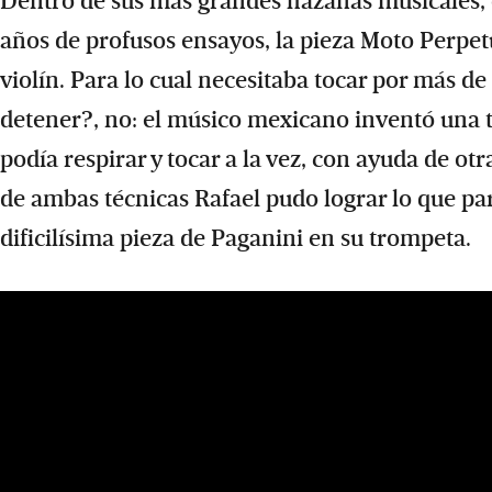
Dentro de sus más grandes hazañas musicales, es
años de profusos ensayos, la pieza Moto Perpet
violín. Para lo cual necesitaba tocar por más de
detener?, no: el músico mexicano inventó una t
podía respirar y tocar a la vez, con ayuda de o
de ambas técnicas Rafael pudo lograr lo que par
dificilísima pieza de Paganini en su trompeta.