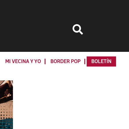
MI VECINA Y YO
BORDER POP
BOLETÍN
Primary
Sidebar