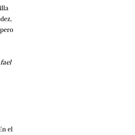
lla
ndez,
 pero
fael
En el