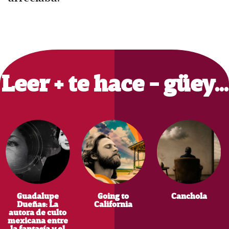
Primary
Sidebar
Leer + te hace - güey…
Guadalupe
Going to
Canchola
Dueñas: La
California
autora de culto
mexicana entre
la fantasía y el