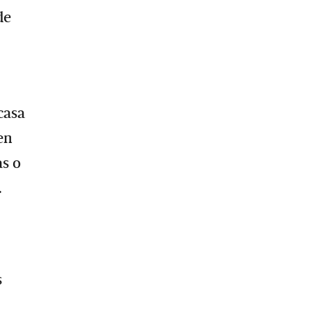
de
casa
en
as o
.
s