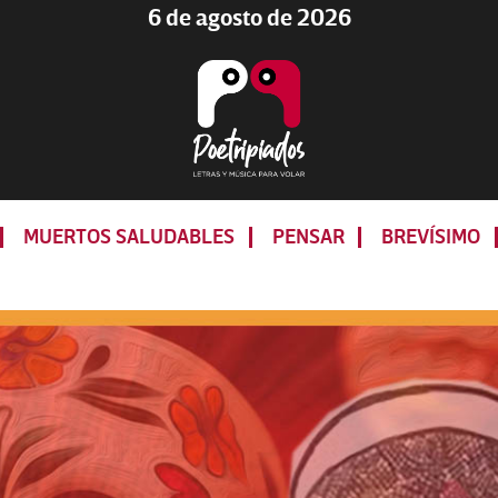
6 de agosto de 2026
Poetripiados
LETRAS
Y
MUERTOS SALUDABLES
PENSAR
BREVÍSIMO
MÚSICA
PARA
VOLAR