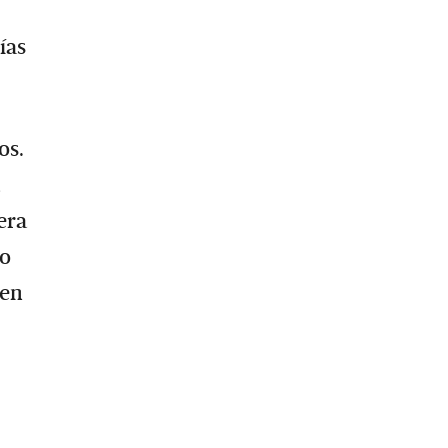
ías
os.
era
no
 en