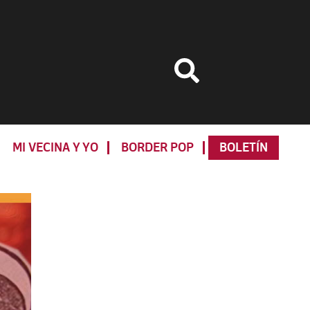
MI VECINA Y YO
BORDER POP
BOLETÍN
Primary
Sidebar