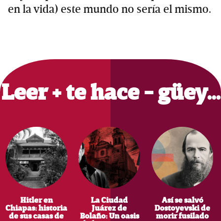
en la vida) este mundo no sería el mismo.
Primary
Sidebar
Leer + te hace - güey…
Hitler en
La Ciudad
Así se salvó
Chiapas: historia
Juárez de
Dostoyevski de
de sus casas de
Bolaño: Un oasis
morir fusilado