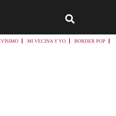
EVÍSIMO
MI VECINA Y YO
BORDER POP
Primary
Sidebar