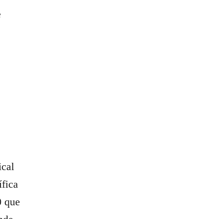
e
ical
ífica
0 que