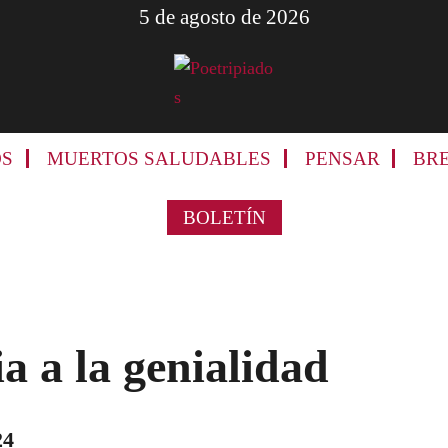
5 de agosto de 2026
Poetripiados
LETRAS
OS
MUERTOS SALUDABLES
PENSAR
BR
Y
MÚSICA
BOLETÍN
PARA
VOLAR
a a la genialidad
24