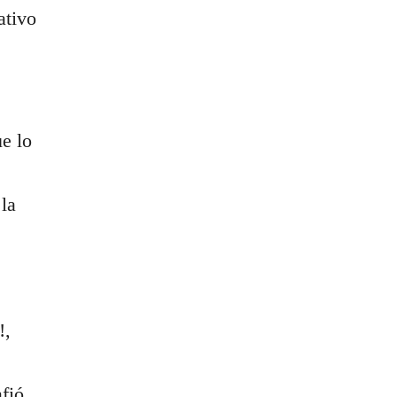
ativo
e lo
 la
!,
afió