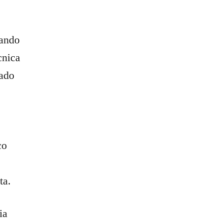
tando
cnica
gado
co
ta.
ia