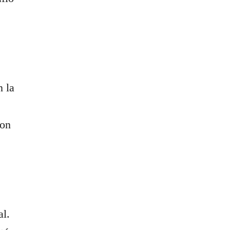
n la
con
al.