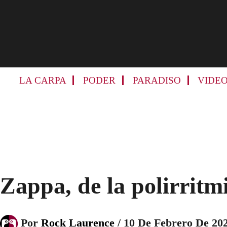
Skip
Skip
Skip
Skip
to
to
to
to
primary
main
primary
footer
navigation
content
sidebar
LA CARPA
PODER
PARADISO
VIDE
Zappa, de la polirritmi
Por
Rock Laurence
/
10 De Febrero De 20