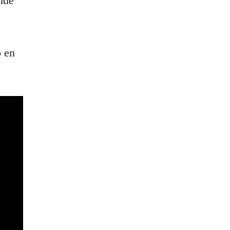
nde
ó en