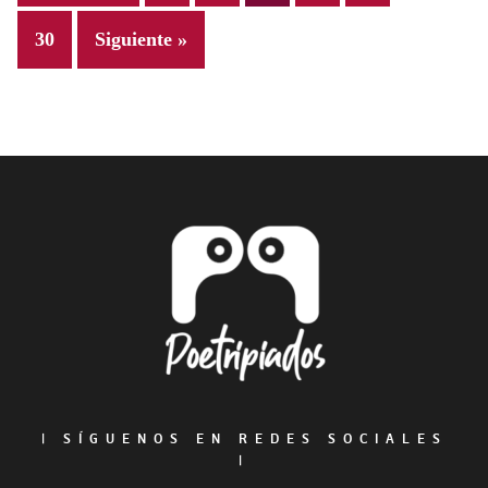
omitted
Page
30
Siguiente »
Footer
|
SÍGUENOS EN REDES SOCIALES
|