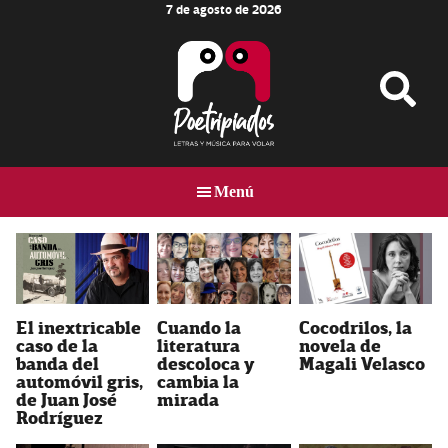
7 de agosto de 2026
Skip
Skip
to
to
main
footer
content
Poetripiados
LETRAS
Y
Menú
MÚSICA
PARA
VOLAR
El inextricable
Cuando la
Cocodrilos, la
caso de la
literatura
novela de
banda del
descoloca y
Magali Velasco
automóvil gris,
cambia la
de Juan José
mirada
Rodríguez