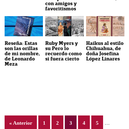
con amigos y
favoritismos
Ruby Myers y
Haikus al estilo
Reseña: Estas
su Pero lo
Chihuahua, de
son las orillas
recuerdo como
doña Josefina
de mi nombre,
si fuera cierto
López Linares
de Leonardo
Meza
Interim
Page
Page
Page
Page
Page
« Anterior
1
2
3
4
5
…
pages