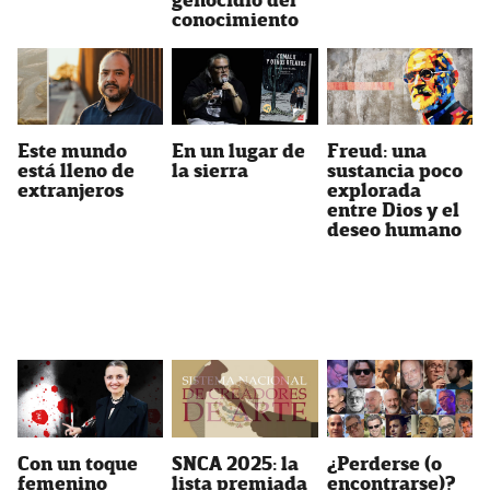
genocidio del
conocimiento
Este mundo
En un lugar de
Freud: una
está lleno de
la sierra
sustancia poco
extranjeros
explorada
entre Dios y el
deseo humano
Con un toque
SNCA 2025: la
¿Perderse (o
femenino
lista premiada
encontrarse)?