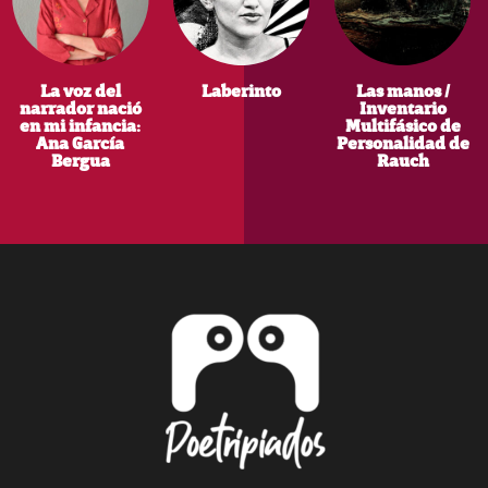
La voz del
Laberinto
Las manos /
narrador nació
Inventario
en mi infancia:
Multifásico de
Ana García
Personalidad de
Bergua
Rauch
Footer