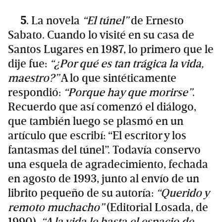
5
. La novela
“El túnel”
de Ernesto
Sabato. Cuando lo visité en su casa de
Santos Lugares en 1987, lo primero que le
dije fue:
“¿Por qué es tan trágica la vida,
maestro?”
A lo que sintéticamente
respondió:
“Porque hay que morirse”
.
Recuerdo que así comenzó el diálogo,
que también luego se plasmó en un
artículo que escribí: “El escritor y los
fantasmas del túnel”. Todavía conservo
una esquela de agradecimiento, fechada
en agosto de 1993, junto al envío de un
librito pequeño de su autoría:
“Querido y
remoto muchacho”
(Editorial Losada, de
1990).
“A la vida le basta el espacio de