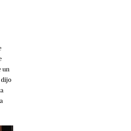
e
e
e un
 dijo
la
ia