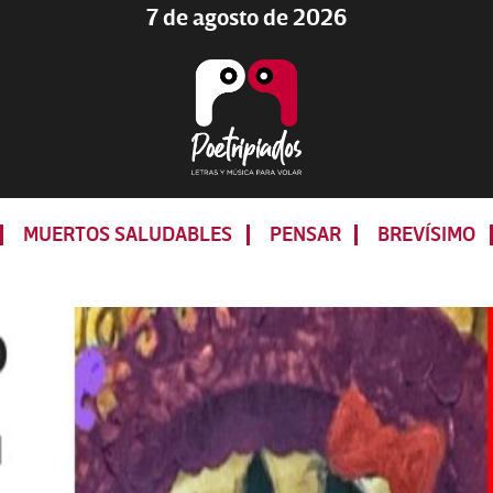
7 de agosto de 2026
Poetripiados
LETRAS
Y
MUERTOS SALUDABLES
PENSAR
BREVÍSIMO
MÚSICA
PARA
VOLAR