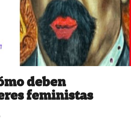
 cómo deben
eres feministas
0