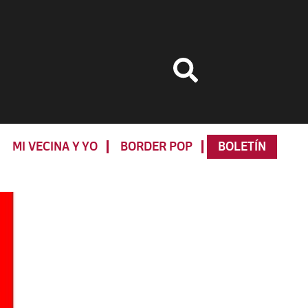
MI VECINA Y YO
BORDER POP
BOLETÍN
Primary
Sidebar