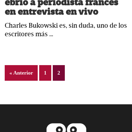
ebrio a periodista francés
en entrevista en vivo
Charles Bukowski es, sin duda, uno de los
escritores más …
Page
Page
« Anterior
1
2
Primary
Sidebar
Footer