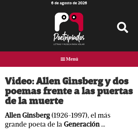
6 de agosto de 2026
Skip
Skip
Skip
to
to
to
main
primary
footer
content
sidebar
Poetripiados
LETRAS
Y
Menú
MÚSICA
PARA
VOLAR
Video: Allen Ginsberg y dos
poemas frente a las puertas
de la muerte
Allen Ginsberg
(1926-1997), el más
grande poeta de la
Generación
…