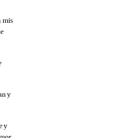
n mis
ue
e
an y
e y
amor