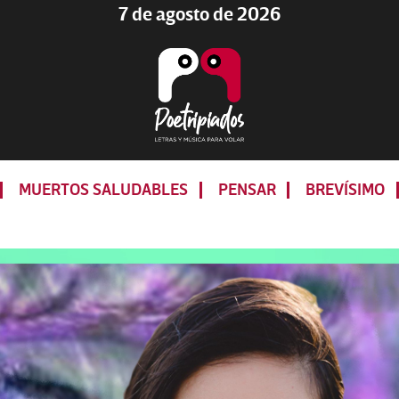
7 de agosto de 2026
Poetripiados
LETRAS
Y
MUERTOS SALUDABLES
PENSAR
BREVÍSIMO
MÚSICA
PARA
VOLAR