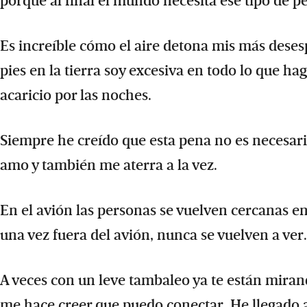
porque al final el mundo necesita ese tipo de p
Es increíble cómo el aire detona mis más desesp
pies en la tierra soy excesiva en todo lo que h
acaricio por las noches.
Siempre he creído que esta pena no es necesari
amo y también me aterra a la vez.
En el avión las personas se vuelven cercanas en
una vez fuera del avión, nunca se vuelven a ver.
A veces con un leve tambaleo ya te están mira
me hace creer que puedo conectar. He llegado a