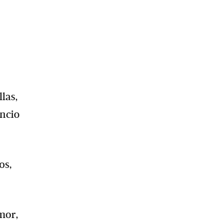
las,
encio
os,
mor,