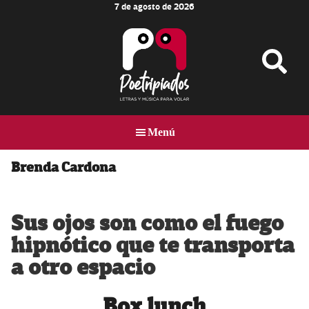
7 de agosto de 2026
Skip
Skip
Skip
to
to
to
main
primary
footer
content
sidebar
Poetripiados
LETRAS
Y
Menú
MÚSICA
PARA
VOLAR
Brenda Cardona
Sus ojos son como el fuego
hipnótico que te transporta
a otro espacio
Box lunch