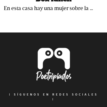
En esta casa hay una mujer sobre la …
Primary
Sidebar
Footer
|
SÍGUENOS EN REDES SOCIALES
|