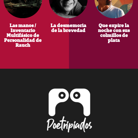
Las manos /
La desmemoria
Que expire la
Inventario
de la brevedad
noche con sus
Multifásico de
colmillos de
Personalidad de
plata
Rauch
Footer