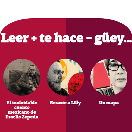
Primary
Sidebar
Leer + te hace - güey…
El inolvidable
Besaste a Lilly
Un mapa
cuento
mexicano de
Eraclio Zepeda