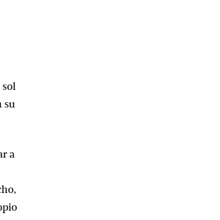
 sol
n su
ar a
cho,
opio