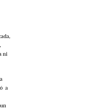
zada,
,
a ni
la
só a
 un