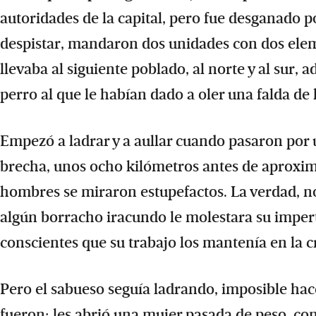
autoridades de la capital, pero fue desganado p
despistar, mandaron dos unidades con dos elem
llevaba al siguiente poblado, al norte y al sur,
perro al que le habían dado a oler una falda de 
Empezó a ladrar y a aullar cuando pasaron por un
brecha, unos ocho kilómetros antes de aproxima
hombres se miraron estupefactos. La verdad, no
algún borracho iracundo le molestara su imper
conscientes que su trabajo los mantenía en la cr
Pero el sabueso seguía ladrando, imposible hace
fueron; les abrió una mujer pasada de peso, con