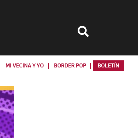
MI VECINA Y YO
BORDER POP
BOLETÍN
Primary
Sidebar