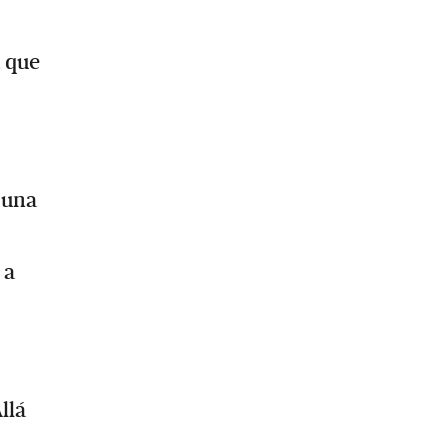
a que
 una
 a
llá