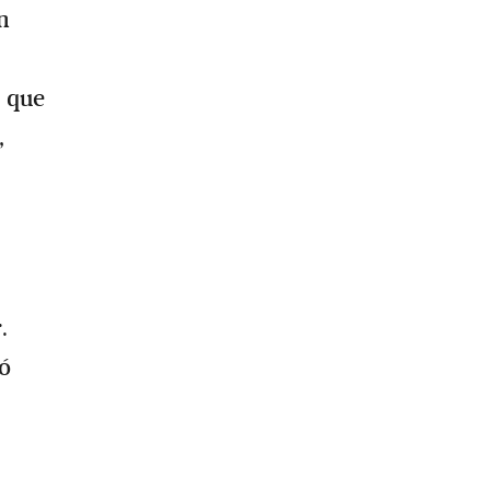
n
, que
,
.
ó