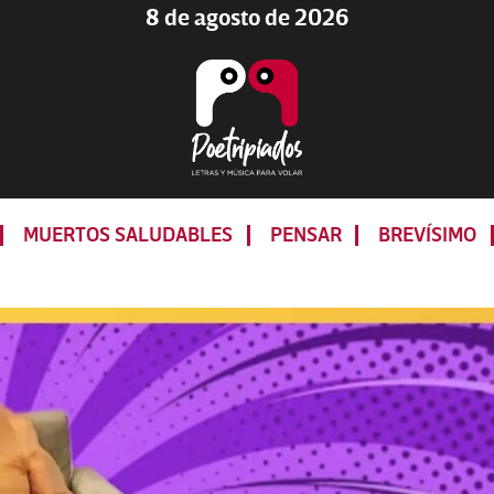
8 de agosto de 2026
Poetripiados
LETRAS
Y
MUERTOS SALUDABLES
PENSAR
BREVÍSIMO
MÚSICA
PARA
VOLAR