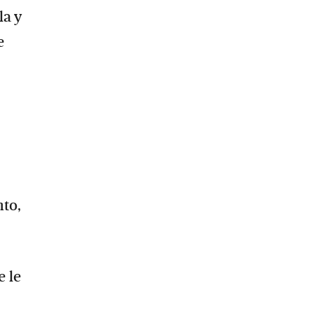
la y
e
nto,
e le