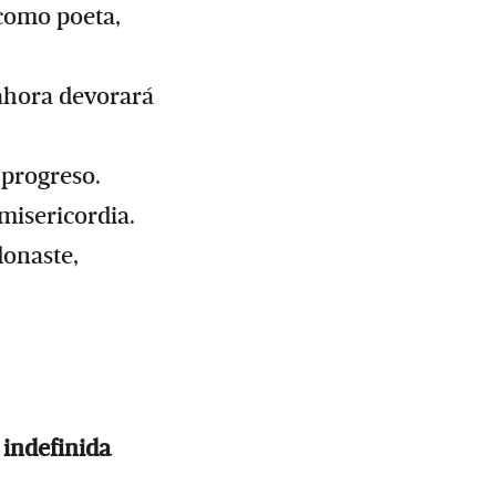
 como poeta,
 ahora devorará
 progreso.
misericordia.
donaste,
 indefinida