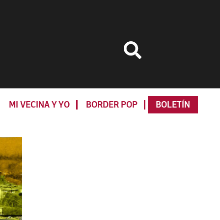
MI VECINA Y YO
BORDER POP
BOLETÍN
Primary
Sidebar