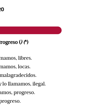
20
Progreso (
) (
*)
mamos, libres.
amamos, locas.
 malagradecidos.
 lo llamamos, ilegal.
amos, progreso.
 progreso.