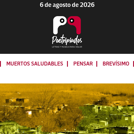
6 de agosto de 2026
Poetripiados
LETRAS
Y
MUERTOS SALUDABLES
PENSAR
BREVÍSIMO
MÚSICA
PARA
VOLAR