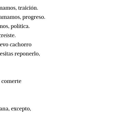
mamos, traición.
lamamos, progreso.
os, política.
reíste.
uevo cachorro
esitas reponerlo,
s comerte
ana, excepto,