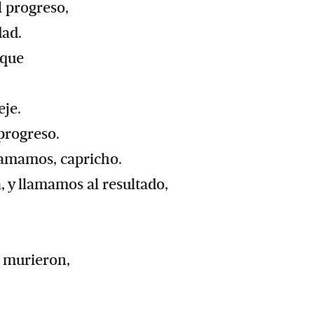
l progreso,
dad.
 que
eje.
progreso.
llamamos, capricho.
, y llamamos al resultado,
 murieron,