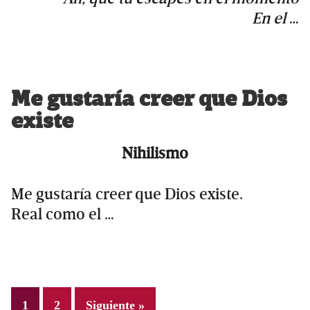
En el
…
Me gustaría creer que Dios
existe
Nihilismo
Me gustaría creer que Dios existe.
Real como el …
Page
Page
1
2
Siguiente »