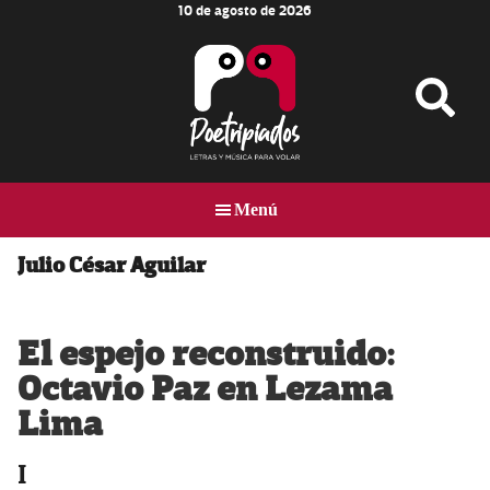
10 de agosto de 2026
Skip
Skip
Skip
to
to
to
main
primary
footer
content
sidebar
Poetripiados
LETRAS
Y
Menú
MÚSICA
PARA
VOLAR
Julio César Aguilar
El espejo reconstruido:
Octavio Paz en Lezama
Lima
I