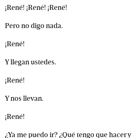
¡René! ¡René! ¡René!
Pero no digo nada.
¡René!
Y llegan ustedes.
¡René!
Y nos llevan.
¡René!
¿Ya me puedo ir? ¿Qué tengo que hacer y