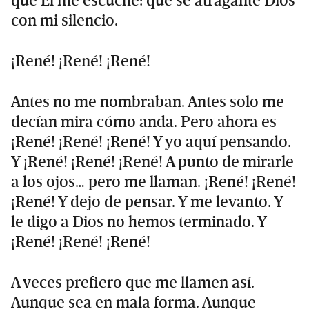
que Él me escuche: que se atragante Dios
con mi silencio.
¡René! ¡René! ¡René!
Antes no me nombraban. Antes solo me
decían mira cómo anda. Pero ahora es
¡René! ¡René! ¡René! Y yo aquí pensando.
Y ¡René! ¡René! ¡René! A punto de mirarle
a los ojos… pero me llaman. ¡René! ¡René!
¡René! Y dejo de pensar. Y me levanto. Y
le digo a Dios no hemos terminado. Y
¡René! ¡René! ¡René!
A veces prefiero que me llamen así.
Aunque sea en mala forma. Aunque