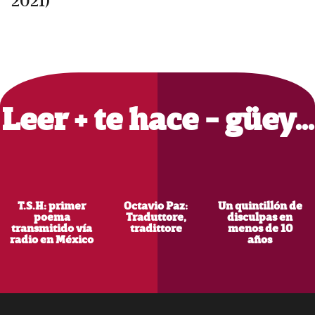
2021)
Primary
Sidebar
Leer + te hace - güey…
T.S.H: primer
Octavio Paz:
Un quintillón de
poema
Traduttore,
disculpas en
transmitido vía
tradittore
menos de 10
radio en México
años