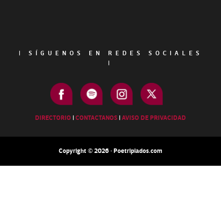
Footer
|
SÍGUENOS EN REDES SOCIALES
|
DIRECTORIO
|
CONTACTANOS
|
AVISO DE PRIVACIDAD
Copyright © 2026 · Poetripiados.com