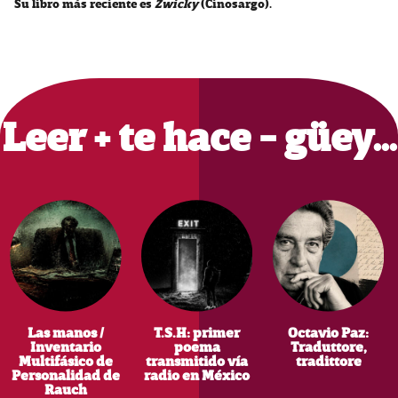
Su libro más reciente es
Zwicky
(Cinosargo).
Primary
Sidebar
Leer + te hace - güey…
Las manos /
T.S.H: primer
Octavio Paz:
Inventario
poema
Traduttore,
Multifásico de
transmitido vía
tradittore
Personalidad de
radio en México
Rauch