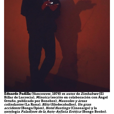
Eduardo Padilla
(Vancouver, 1976) es autor de
Zimbabwe
(El
Billar de Lucrecia),
Minoica
(escrito en colaboración con Ángel
Ortuño, publicado por Bonobos),
Mausoleo y áreas
colindantes
(La Rana),
Blitz
(filodecaballos),
Un gran
accidente
(Bongo/3pies),
Hotel Hastings
(Cinosargo) y la
antología
Paladines de la Auto-Asfixia Erótica
(Bongo Books).