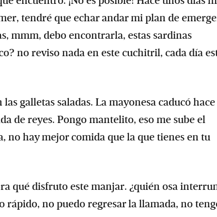
n qué encuentro. ¡No es posible! Hace unos días h
mer, tendré que echar andar mi plan de emerge
as, mmm, debo encontrarla, estas sardinas
? no reviso nada en este cuchitril, cada día es
n las galletas saladas. La mayonesa caducó hace
a de reyes. Pongo mantelito, eso me sube el
da, no hay mejor comida que la que tienes en tu
ra qué disfruto este manjar. ¿quién osa interru
o rápido, no puedo regresar la llamada, no teng