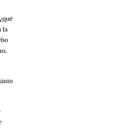
 ¿qué
 la
ebo
no,
uánto
e
e