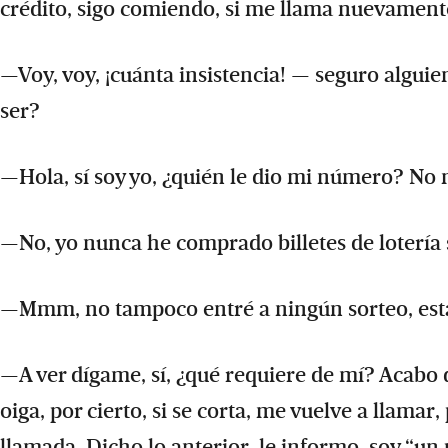
crédito, sigo comiendo, si me llama nuevament
—Voy, voy, ¡cuánta insistencia! — seguro algui
ser?
—Hola, sí soy yo, ¿quién le dio mi número? No 
—No, yo nunca he comprado billetes de lotería 
—Mmm, no tampoco entré a ningún sorteo, está
—A ver dígame, sí, ¿qué requiere de mí? Acabo
oiga, por cierto, si se corta, me vuelve a llama
llamada. Dicho lo anterior, le informo, soy “un