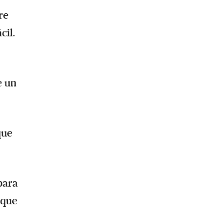
re
cil.
e un
que
para
rque