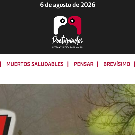
6 de agosto de 2026
Poetripiados
LETRAS
Y
MUERTOS SALUDABLES
PENSAR
BREVÍSIMO
MÚSICA
PARA
VOLAR