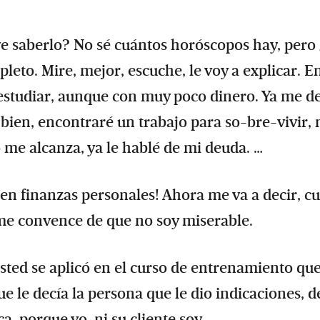
ve saberlo? No sé cuántos horóscopos hay, pero
eto. Mire, mejor, escuche, le voy a explicar. En
í estudiar, aunque con muy poco dinero. Ya me d
 bien, encontraré un trabajo para so-bre-vivir, 
 me alcanza, ya le hablé de mi deuda. …
 en finanzas personales! Ahora me va a decir, c
me convence de que no soy miserable.
sted se aplicó en el curso de entrenamiento qu
e le decía la persona que le dio indicaciones, d
ca, porque yo, ni su cliente soy.