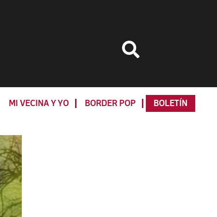
MI VECINA Y YO
BORDER POP
BOLETÍN
Primary
Sidebar