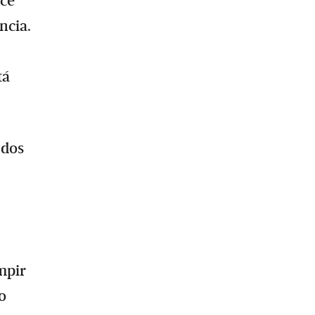
ice
ncia.
tá
 dos
mpir
o