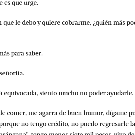
e es que urge.
en que le debo y quiere cobrarme, ¿quién más po
más para saber.
señorita.
 equivocada, siento mucho no poder ayudarle.
 de comer, me agarra de buen humor, dígame pu
r, porque no tengo crédito, no puedo regresarle l
 prángana”, tengo menos siete mil pesos, vivo de