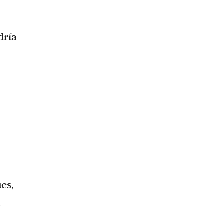
dría
es,
a