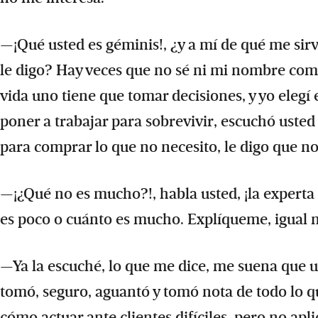
—¡Qué usted es géminis!, ¿y a mí de qué me sir
le digo? Hay veces que no sé ni mi nombre compl
vida uno tiene que tomar decisiones, y yo eleg
poner a trabajar para sobrevivir, escuchó usted
para comprar lo que no necesito, le digo que no
—¡¿Qué no es mucho?!, habla usted, ¡la experta
es poco o cuánto es mucho. Explíqueme, igual 
—Ya la escuché, lo que me dice, me suena que u
tomó, seguro, aguantó y tomó nota de todo lo qu
cómo actuar ante clientes difíciles, pero no apli