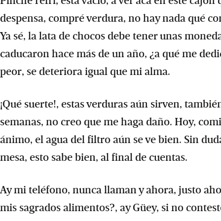
Pinche refri, está vacío, a ver acá en este cajó
despensa, compré verdura, no hay nada qué co
Ya sé, la lata de chocos debe tener unas moned
caducaron hace más de un año, ¿a qué me dedico
peor, se deteriora igual que mi alma.
¡Qué suerte!, estas verduras aún sirven, tambié
semanas, no creo que me haga daño. Hoy, comid
ánimo, el agua del filtro aún se ve bien. Sin du
mesa, esto sabe bien, al final de cuentas.
Ay mi teléfono, nunca llaman y ahora, justo aho
mis sagrados alimentos?, ay Güey, si no contest