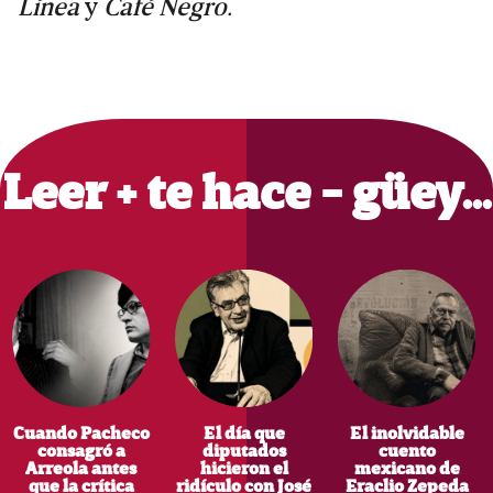
Línea
y
Café Negro.
Primary
Sidebar
Leer + te hace - güey…
Cuando Pacheco
El día que
El inolvidable
consagró a
diputados
cuento
Arreola antes
hicieron el
mexicano de
que la crítica
ridículo con José
Eraclio Zepeda