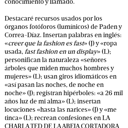
conocimiento y llamado.
Destacaré recursos usados por los
órganos fotóforos (lumínicos) de Paden y
Correa-Díaz. Insertan palabras en inglés:
«
creer que la fashion es fast
» (J) y «ropa
usada,
fast fashion en un display
» (L);
personifican la naturaleza «señores
árboles que miden muchos hombres y
mujeres» (L); usan giros idiomáticos en
«así pasan las noches, de noche en
noche» (J); registran hipérboles: «a 26 mil
años luz de mi alma» (L); insertan
locuciones «hasta las narices» (J) y «me
tinca» (L); recrean confesiones en LA
CHARLA TED DE LA ABEJA CORTADORA