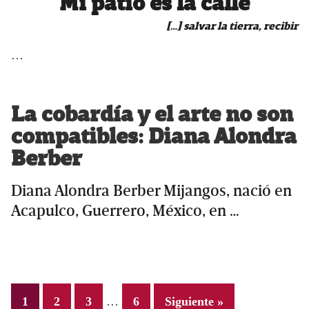
Mi patio es la calle
[…] salvar la tierra, recibir
…
La cobardía y el arte no son
compatibles: Diana Alondra
Berber
Diana Alondra Berber Mijangos, nació en
Acapulco, Guerrero, México, en …
Interim
Page
Page
Page
Page
1
2
3
…
6
Siguiente »