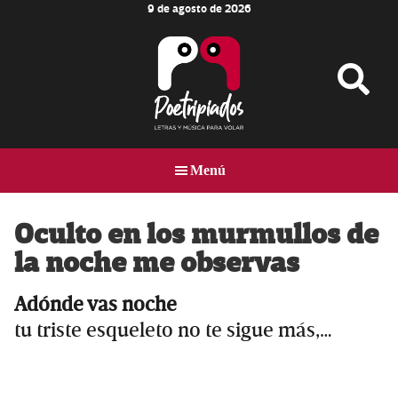
9 de agosto de 2026
Skip
Skip
Skip
to
to
to
main
primary
footer
content
sidebar
Poetripiados
LETRAS
Y
Menú
MÚSICA
PARA
VOLAR
Oculto en los murmullos de
la noche me observas
Adónde vas noche
tu triste esqueleto no te sigue más,…