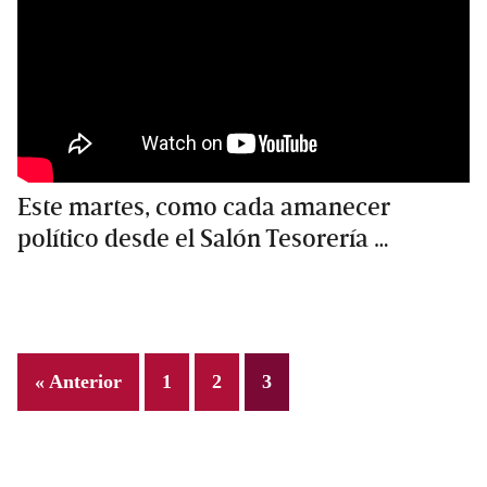
Este martes, como cada amanecer
político desde el Salón Tesorería …
Page
Page
Page
« Anterior
1
2
3