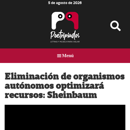
5 de agosto de 2026
Skip
Skip
Skip
to
to
to
main
primary
footer
content
sidebar
Poetripiados
LETRAS
Y
Menú
MÚSICA
PARA
VOLAR
Eliminación de organismos
autónomos optimizará
recursos: Sheinbaum