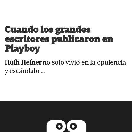
Cuando los grandes
escritores publicaron en
Playboy
Hufh Hefner
no solo vivió en la opulencia
y escándalo …
Primary
Sidebar
Footer