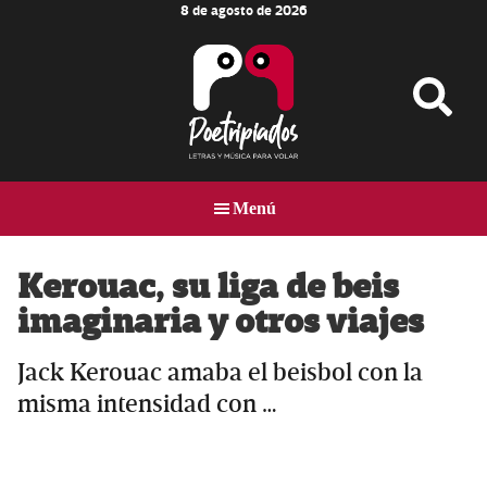
8 de agosto de 2026
Skip
Skip
Skip
to
to
to
main
primary
footer
content
sidebar
Poetripiados
LETRAS
Y
Menú
MÚSICA
PARA
VOLAR
Kerouac, su liga de beis
imaginaria y otros viajes
Jack Kerouac amaba el beisbol con la
misma intensidad con …