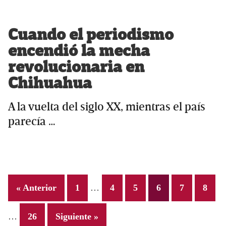
Cuando el periodismo
encendió la mecha
revolucionaria en
Chihuahua
A la vuelta del siglo XX, mientras el país
parecía …
Interim
In
Page
Page
Page
Page
Page
Page
« Anterior
1
…
4
5
6
7
8
pages
pa
omitted
om
Page
…
26
Siguiente »