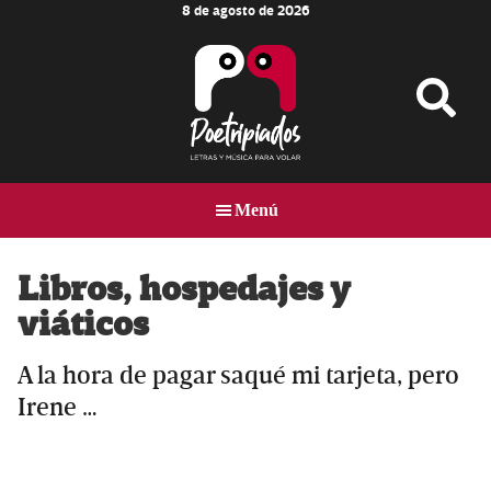
8 de agosto de 2026
Skip
Skip
Skip
to
to
to
main
primary
footer
content
sidebar
Poetripiados
LETRAS
Y
Menú
MÚSICA
PARA
VOLAR
Libros, hospedajes y
viáticos
A la hora de pagar saqué mi tarjeta, pero
Irene …