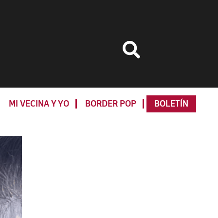
MI VECINA Y YO
BORDER POP
BOLETÍN
Primary
Sidebar