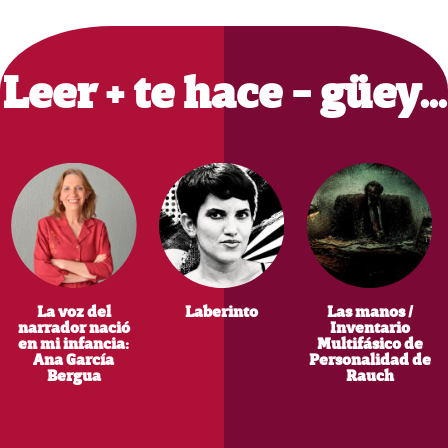
Primary
Sidebar
Leer + te hace - güey…
La voz del
Laberinto
Las manos /
narrador nació
Inventario
en mi infancia:
Multifásico de
Ana García
Personalidad de
Bergua
Rauch