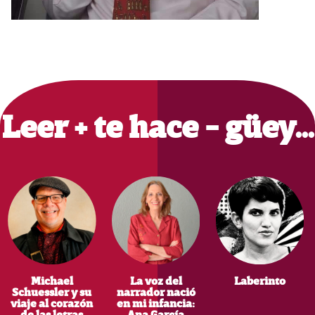
Primary
Sidebar
Leer + te hace - güey…
Michael
La voz del
Laberinto
Schuessler y su
narrador nació
viaje al corazón
en mi infancia: