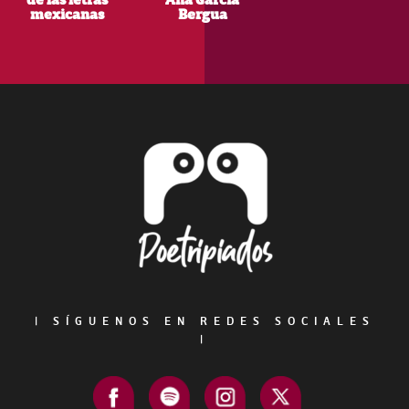
de las letras
Ana García
mexicanas
Bergua
Footer
|
SÍGUENOS EN REDES SOCIALES
|