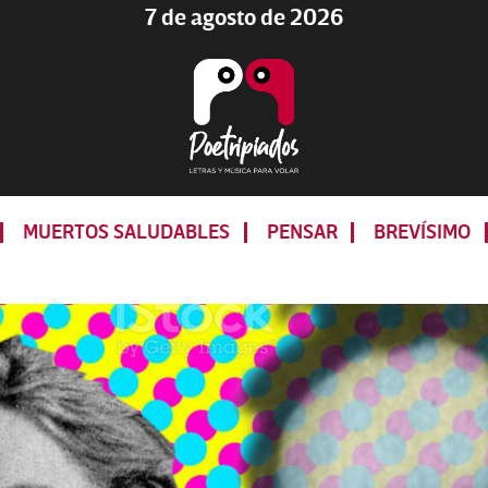
7 de agosto de 2026
Poetripiados
LETRAS
Y
MUERTOS SALUDABLES
PENSAR
BREVÍSIMO
MÚSICA
PARA
VOLAR