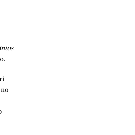
intos
o.
ri
a no
e
o