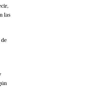
cir,
n las
 de
y
ún