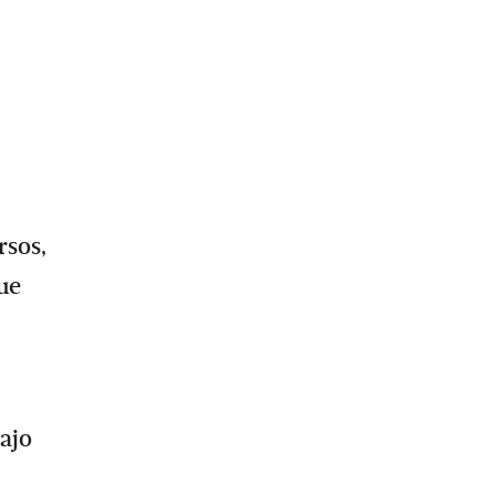
rsos,
ue
bajo