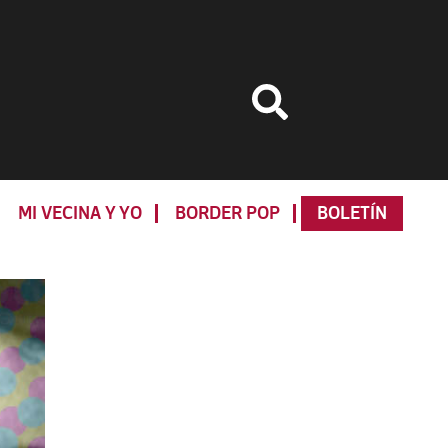
MI VECINA Y YO
BORDER POP
BOLETÍN
Primary
Sidebar