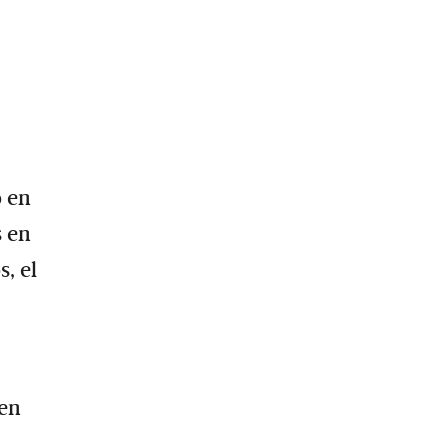
o en
s en
, el
 en