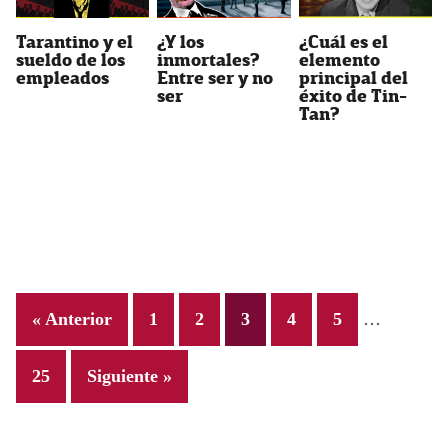
Tarantino y el
¿Y los
¿Cuál es el
sueldo de los
inmortales?
elemento
empleados
Entre ser y no
principal del
ser
éxito de Tin-
Tan?
Interim
Page
Page
Page
Page
Page
« Anterior
1
2
3
4
5
…
pages
omitted
Page
25
Siguiente »