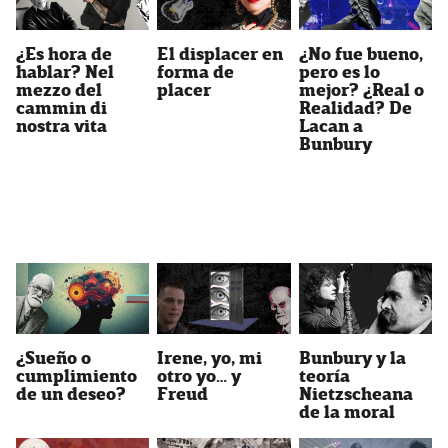
¿Es hora de
El displacer en
¿No fue bueno,
hablar? Nel
forma de
pero es lo
mezzo del
placer
mejor? ¿Real o
cammin di
Realidad? De
nostra vita
Lacan a
Bunbury
¿Sueño o
Irene, yo, mi
Bunbury y la
cumplimiento
otro yo… y
teoría
de un deseo?
Freud
Nietzscheana
de la moral