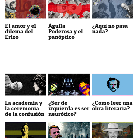
Águila
¿Aquí no pasa
El amor y el
Poderosa y el
nada?
dilema del
panóptico
Erizo
La academia y
¿Ser de
¿Como leer una
la ceremonia
izquierda es ser
obra literaria?
de la confusión
neurótico?