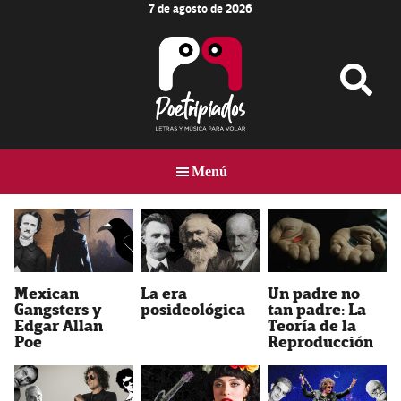
7 de agosto de 2026
Skip
Skip
to
to
main
footer
content
Poetripiados
LETRAS
Y
Menú
MÚSICA
PARA
VOLAR
Mexican
La era
Un padre no
Gangsters y
posideológica
tan padre: La
Edgar Allan
Teoría de la
Poe
Reproducción