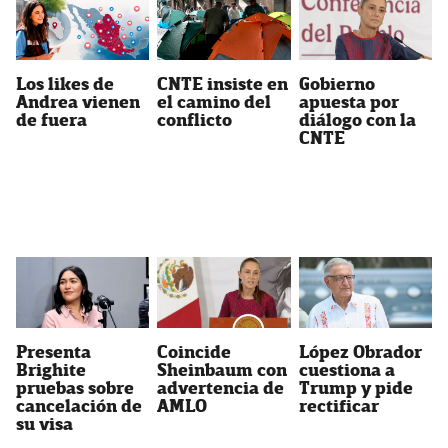
Los likes de
CNTE insiste en
Gobierno
Andrea vienen
el camino del
apuesta por
de fuera
conflicto
diálogo con la
CNTE
Presenta
Coincide
López Obrador
Brighite
Sheinbaum con
cuestiona a
pruebas sobre
advertencia de
Trump y pide
cancelación de
AMLO
rectificar
su visa