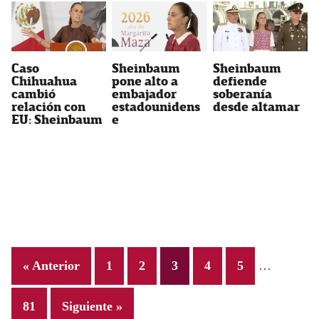
Caso
Sheinbaum
Sheinbaum
Chihuahua
pone alto a
defiende
cambió
embajador
soberanía
relación con
estadounidens
desde altamar
EU: Sheinbaum
e
Interim
Page
Page
Page
Page
Page
« Anterior
1
2
3
4
5
…
pages
omitted
Page
81
Siguiente »