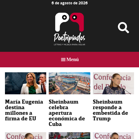
6 de agosto de 2026
Skip
Skip
to
to
main
footer
content
Poetripiados
LETRAS
Y
Menú
MÚSICA
PARA
VOLAR
María Eugenia
Sheinbaum
Sheinbaum
destina
celebra
responde a
millones a
apertura
embestida de
firma de EU
económica de
Trump
Cuba