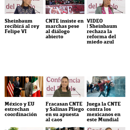
Sheinbaum
CNTE insiste en
VIDEO
recibirá al rey
marchas pese
| Sheinbaum
Felipe VI
al diálogo
rechaza la
abierto
reforma del
miedo azul
México y EU
Fracasan CNTE
Juega la CNTE
estrechan
y Salinas Pliego
contra los
coordinación
en su apuesta
mexicanos en
al caos
este Mundial