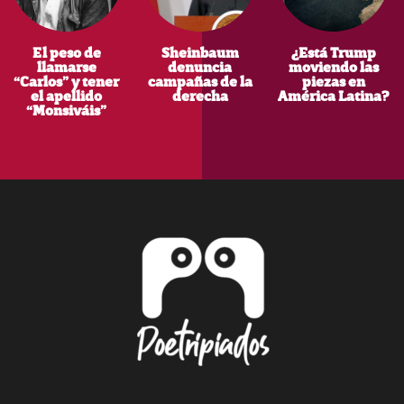
El peso de
Sheinbaum
¿Está Trump
llamarse
denuncia
moviendo las
“Carlos” y tener
campañas de la
piezas en
el apellido
derecha
América Latina?
“Monsiváis”
Footer