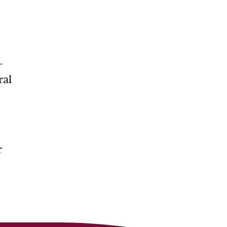
.
ral
r
.