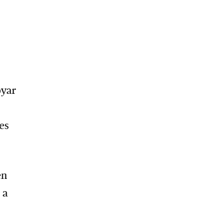
oyar
es
en
 a