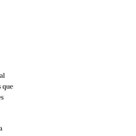
al
s que
es
a