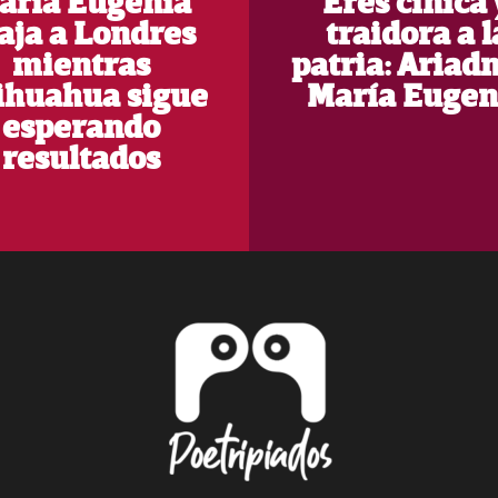
aría Eugenia
Eres cínica 
aja a Londres
traidora a l
mientras
patria: Ariad
ihuahua sigue
María Eugen
esperando
resultados