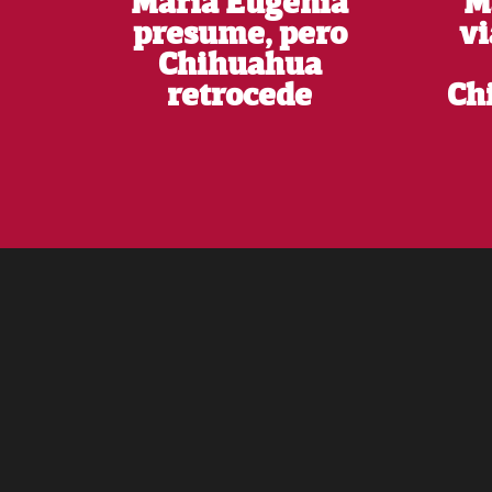
María Eugenia
M
presume, pero
vi
Chihuahua
retrocede
Ch
Footer