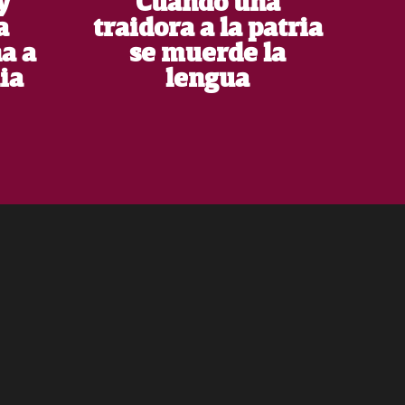
y
Cuando una
a
traidora a la patria
na a
se muerde la
ia
lengua