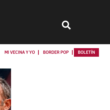
MI VECINA Y YO
BORDER POP
BOLETÍN
Primary
Sidebar