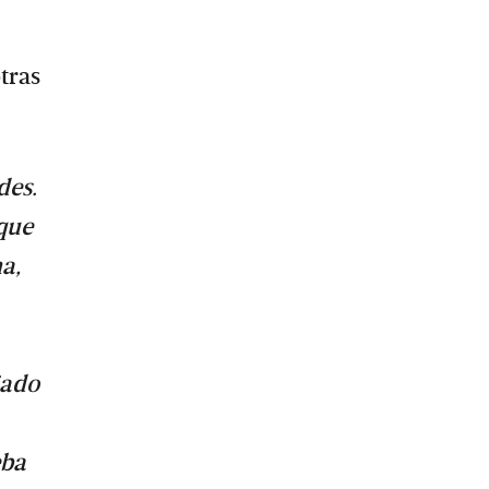
tras
des.
que
a,
jado
eba