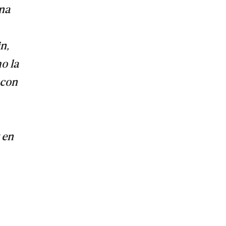
una
n,
o la
 con
 en