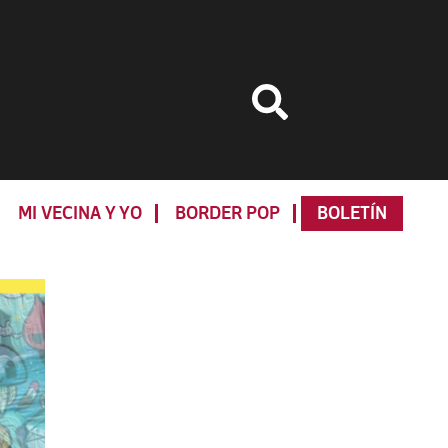
MI VECINA Y YO
BORDER POP
BOLETÍN
Primary
Sidebar