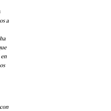
s
os a
cha
que
 en
nos
 con