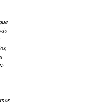
 que
odo
r
os,
n
ta
emos