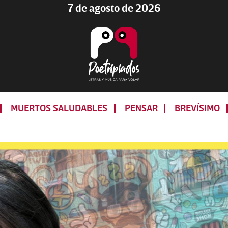
7 de agosto de 2026
Poetripiados
LETRAS
Y
MUERTOS SALUDABLES
PENSAR
BREVÍSIMO
MÚSICA
PARA
VOLAR