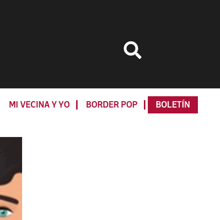
MI VECINA Y YO
BORDER POP
BOLETÍN
Primary
Sidebar