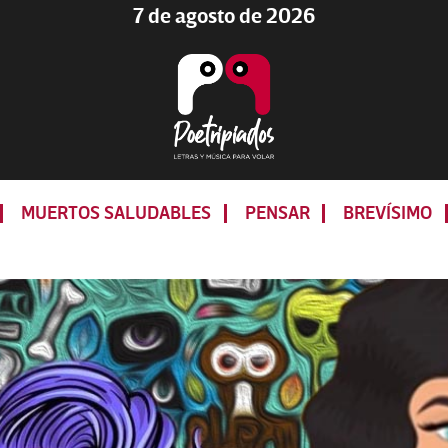
7 de agosto de 2026
Poetripiados
LETRAS
Y
MUERTOS SALUDABLES
PENSAR
BREVÍSIMO
MÚSICA
PARA
VOLAR