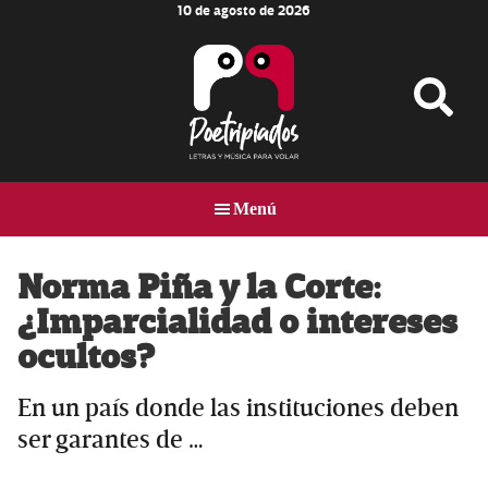
10 de agosto de 2026
Skip
Skip
Skip
to
to
to
main
primary
footer
content
sidebar
Poetripiados
LETRAS
Y
Menú
MÚSICA
PARA
VOLAR
Norma Piña y la Corte:
¿Imparcialidad o intereses
ocultos?
En un país donde las instituciones deben
ser garantes de …