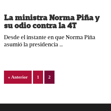
La ministra Norma Piña y
su odio contra la 4T
Desde el instante en que Norma Piña
asumió la presidencia …
Page
Page
« Anterior
1
2
Primary
Sidebar