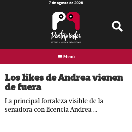
7 de agosto de 2026
Skip
Skip
Skip
to
to
to
main
primary
footer
content
sidebar
Poetripiados
LETRAS
Y
Menú
MÚSICA
PARA
VOLAR
Los likes de Andrea vienen
de fuera
La principal fortaleza visible de la
senadora con licencia Andrea …