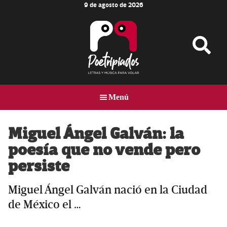
9 de agosto de 2026
Skip
Skip
Skip
to
to
to
main
primary
footer
content
sidebar
Poetripiados
LETRAS
Y
Menú
MÚSICA
PARA
VOLAR
Miguel Ángel Galván: la
poesía que no vende pero
persiste
Miguel Ángel Galván nació en la Ciudad
de México el …