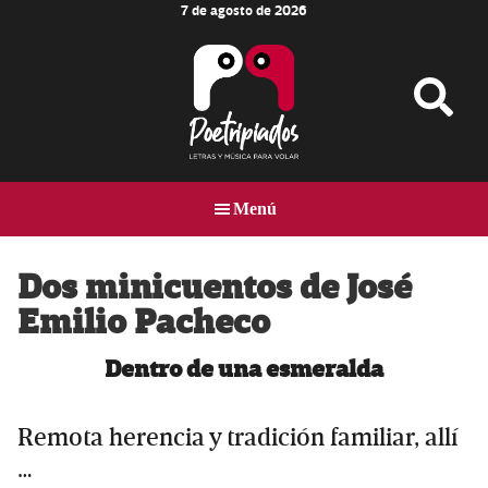
7 de agosto de 2026
Skip
Skip
Skip
to
to
to
main
primary
footer
content
sidebar
Poetripiados
LETRAS
Y
Menú
MÚSICA
PARA
VOLAR
Dos minicuentos de José
Emilio Pacheco
Dentro de una esmeralda
Remota herencia y tradición familiar, allí
…