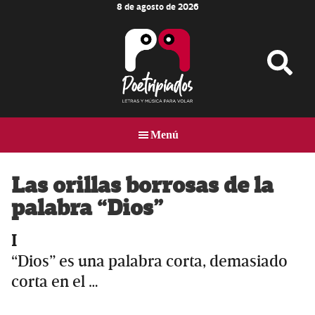
8 de agosto de 2026
Skip
Skip
Skip
to
to
to
main
primary
footer
content
sidebar
Poetripiados
LETRAS
Y
Menú
MÚSICA
PARA
VOLAR
Las orillas borrosas de la
palabra “Dios”
I
“Dios” es una palabra corta, demasiado
corta en el …